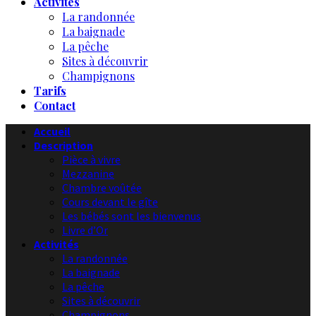
Activités
La randonnée
La baignade
La pêche
Sites à découvrir
Champignons
Tarifs
Contact
Accueil
Description
Pièce à vivre
Mezzanine
Chambre voûtée
Cours devant le gîte
Les bébés sont les bienvenus
Livre d’Or
Activités
La randonnée
La baignade
La pêche
Sites à découvrir
Champignons