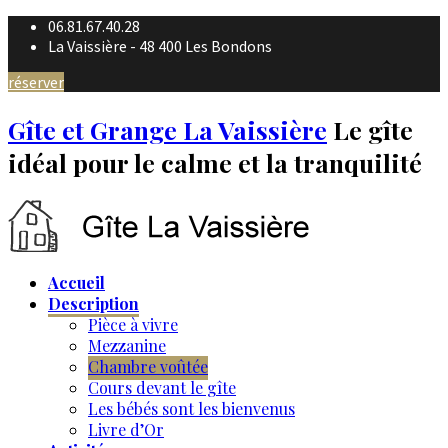
06.81.67.40.28
La Vaissière - 48 400 Les Bondons
réserver
Gîte et Grange La Vaissière
Le gîte
idéal pour le calme et la tranquilité
Accueil
Description
Pièce à vivre
Mezzanine
Chambre voûtée
Cours devant le gîte
Les bébés sont les bienvenus
Livre d’Or