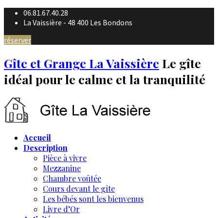
06.81.67.40.28
La Vaissière - 48 400 Les Bondons
réserver
Gîte et Grange La Vaissière
Le gîte
idéal pour le calme et la tranquilité
Accueil
Description
Pièce à vivre
Mezzanine
Chambre voûtée
Cours devant le gîte
Les bébés sont les bienvenus
Livre d’Or