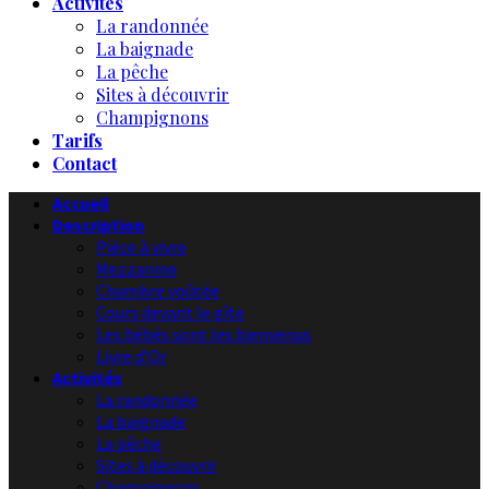
Activités
La randonnée
La baignade
La pêche
Sites à découvrir
Champignons
Tarifs
Contact
Accueil
Description
Pièce à vivre
Mezzanine
Chambre voûtée
Cours devant le gîte
Les bébés sont les bienvenus
Livre d’Or
Activités
La randonnée
La baignade
La pêche
Sites à découvrir
Champignons