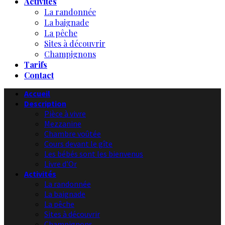
Activités
La randonnée
La baignade
La pêche
Sites à découvrir
Champignons
Tarifs
Contact
Accueil
Description
Pièce à vivre
Mezzanine
Chambre voûtée
Cours devant le gîte
Les bébés sont les bienvenus
Livre d’Or
Activités
La randonnée
La baignade
La pêche
Sites à découvrir
Champignons