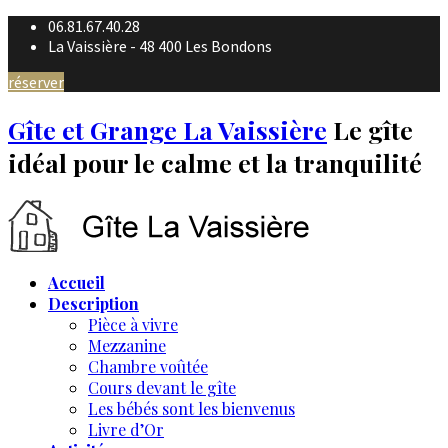
06.81.67.40.28
La Vaissière - 48 400 Les Bondons
réserver
Gîte et Grange La Vaissière
Le gîte
idéal pour le calme et la tranquilité
Accueil
Description
Pièce à vivre
Mezzanine
Chambre voûtée
Cours devant le gîte
Les bébés sont les bienvenus
Livre d’Or