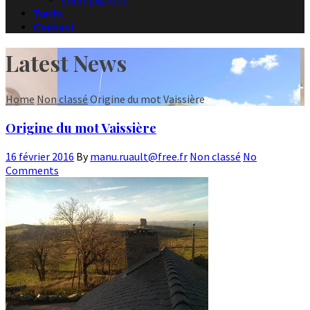
Tarifs
Contact
Latest News
Home
Non classé
Origine du mot Vaissière
Origine du mot Vaissière
16 février 2016
By
manu.ruault@free.fr
Non classé
No
Comments