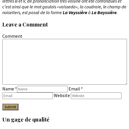
lettres B et V, de prononciation très voisine ont été confondues et
c’est ainsi que le mot gaulois «vaisseda», la coudraie, le champ de
noisetiers, est passé de la forme
La Vayssière
à
La Bayssière
.
Leave a Comment
Comment
Name
*
Email
*
Website
Un gage de qualité