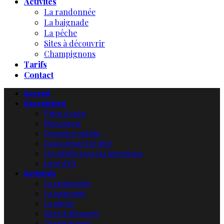
Activités
La randonnée
La baignade
La pêche
Sites à découvrir
Champignons
Tarifs
Contact
Accueil
Description
Pièce à vivre
Mezzanine
Chambre voûtée
Cours devant le gîte
Les bébés sont les bienvenus
Livre d’Or
Activités
La randonnée
La baignade
La pêche
Sites à découvrir
Champignons