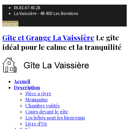
06.81.67.40.28
La Vaissière - 48 400 Les Bondons
réserver
Gîte et Grange La Vaissière
Le gîte
idéal pour le calme et la tranquilité
Accueil
Description
Pièce à vivre
Mezzanine
Chambre voûtée
Cours devant le gîte
Les bébés sont les bienvenus
Livre d’Or